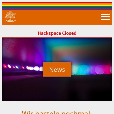
Closed
News
Wir basteln nochmal: