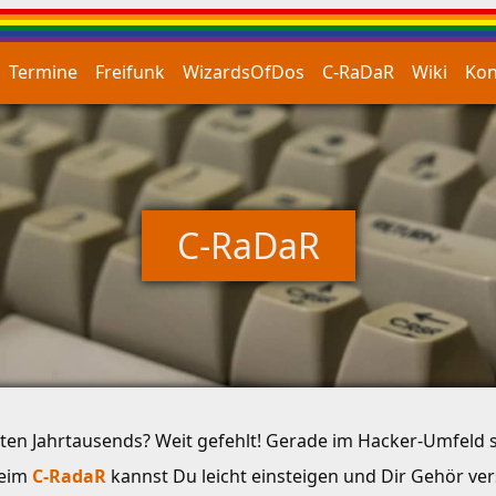
Termine
Freifunk
WizardsOfDos
C-RaDaR
Wiki
Kon
C-RaDaR
tzten Jahrtausends? Weit gefehlt! Gerade im Hacker-Umfeld
Beim
C-RadaR
kannst Du leicht einsteigen und Dir Gehör ve