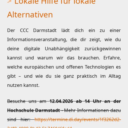
Lokale Hilfe für lokale
Alternativen
Der CCC Darmstadt lädt dich ein zu einer
Informationsveranstaltung, die dir zeigt, wie du
deine digitale Unabhängigkeit zurückgewinnen
kannst und warum wir das brauchen. Erfahre,
welche europäischen und offenen Technologien es
gibt – und wie du sie ganz praktisch im Alltag
nutzen kannst.
Besuche uns am
12.04.2026 ab 14 Uhr an der
Hochschule Darmstadt
- Mehr Informationen dazu
sind hier:
https://termine.di.day/events/1f3262d2-